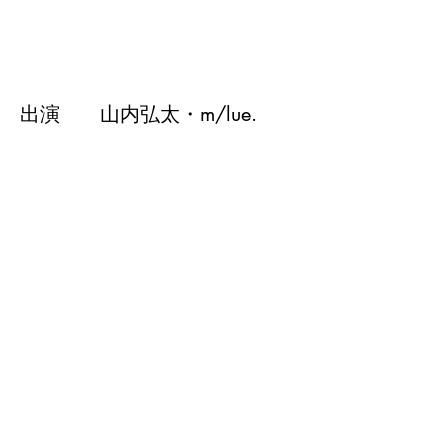
出演　	山内弘太・m/lue.
日付　	2026.6.13 Sat
場所　	堀川会議室
住所　	〒602-8111 京都府京
都市上京区桝屋町28
チケット　投げ銭
Previous
Live List
Next