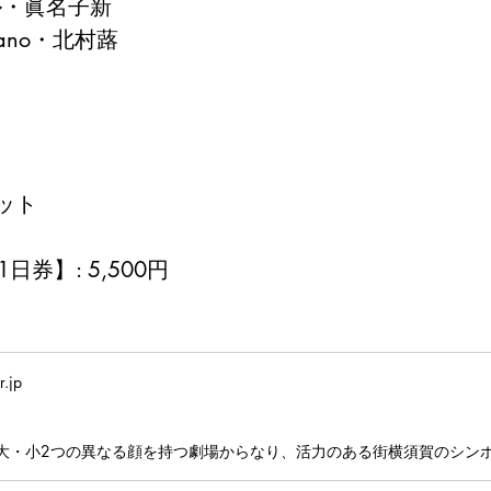
セル・眞名子新
Sano・北村蕗
ット
日券】: 5,500円
r.jp