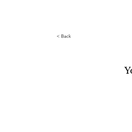
< Back
Y