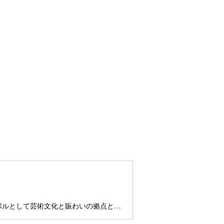
横須賀芸術劇場は、大・小2つの異なる顔を持つ劇場からなり、活力のある街横須賀のシンボルとして芸術文化と賑わいの拠点となっています。