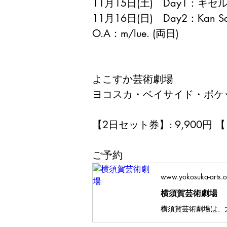
11月15日(土)　Day1：キ
11月16日(日)　Day2：Kan 
O.A：m/lue. (両日)
よこすか芸術劇場
ヨコスカ・ベイサイド・ポケ
【2日セット券】: 9,900円 【1
ご予約
www.yokosuka-arts.o
横須賀芸術劇場